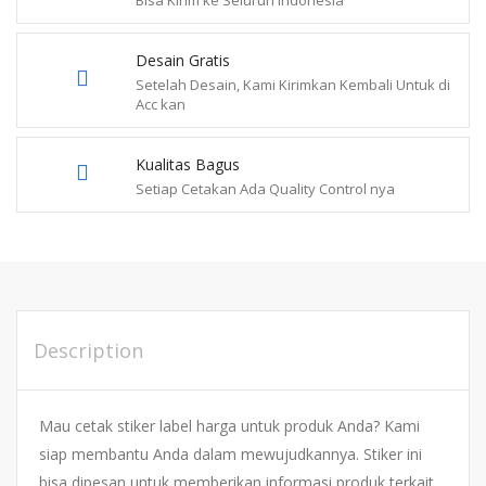
Bisa Kirim ke Seluruh Indonesia
Desain Gratis
Setelah Desain, Kami Kirimkan Kembali Untuk di
Acc kan
Kualitas Bagus
Setiap Cetakan Ada Quality Control nya
Description
Mau cetak stiker label harga untuk produk Anda? Kami
siap membantu Anda dalam mewujudkannya. Stiker ini
bisa dipesan untuk memberikan informasi produk terkait